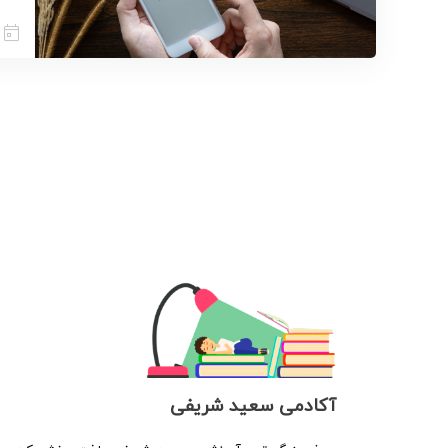
آکادمی سعید شریفی