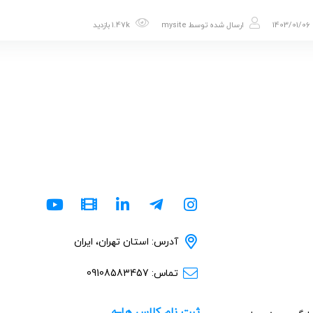
1403/01/06
ارسال شده توسط
mysite
1.47k بازدید
آدرس: استان تهران، ایران
تماس: 09108583457
ثبت نام کلاس ها